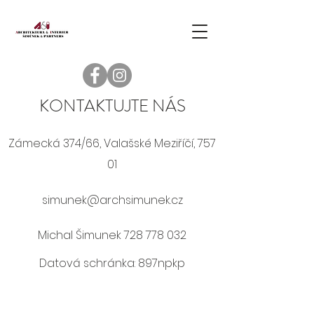
KONTAKTUJTE NÁS
Zámecká 374/66, Valašské Meziříčí, 757
01
simunek@archsimunek.cz
Michal Šimunek
728 778 032
Datová schránka: 897npkp