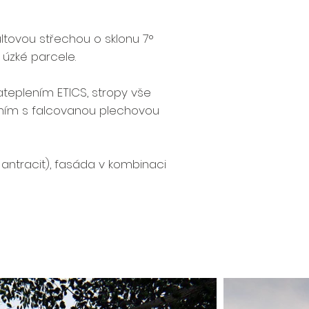
tovou střechou o sklonu 7°
 úzké parcele.
teplením ETICS, stropy vše
ěním s falcovanou plechovou
 antracit), fasáda v kombinaci