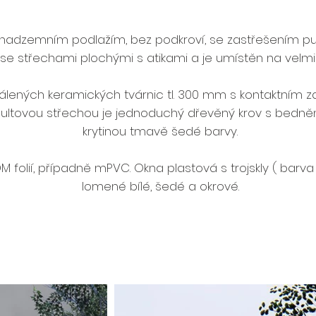
nadzemním podlažím, bez podkroví, se zastřešením pul
se střechami plochými s atikami a je umístěn na velmi
lených keramických tvárnic tl. 300 mm s kontaktním za
 pultovou střechou je jednoduchý dřevěný krov s bedn
krytinou tmavě šedé barvy.
M folií, případně mPVC. Okna plastová s trojskly ( barva
lomené bílé, šedé a okrové.