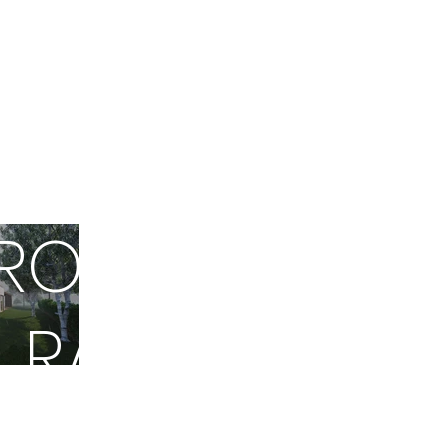
RODINNÝ DŮ
RADSLAVICE
PŘEROV