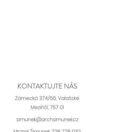
KONTAKTUJTE NÁS
Zámecká 374/66, Valašské
Meziříčí, 757 01
simunek@archsimunek.cz
Michal Šimunek
728 778 032