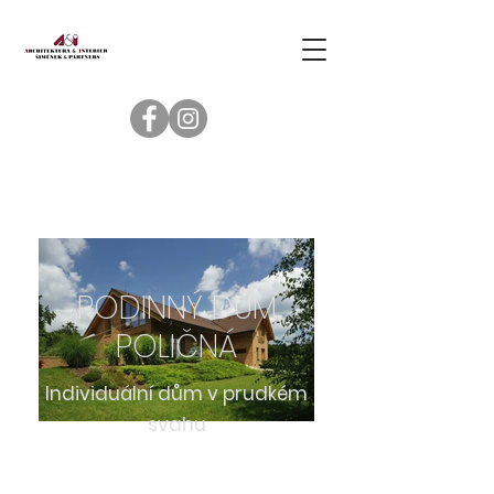
RODINNÝ DŮM
POLIČNÁ
Individuální dům v prudkém
svahu